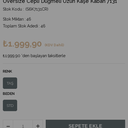
Oversize Cepli Düğmeli Uzun Kaşe Kaban 7131
(S6K7131CR)
Stok Miktarı
:
46
Toplam Stok Adedi
:
46
₺1.999,90
(KDV Dahil)
₺1.999,90
'den başlayan taksitlerle
RENK
TAŞ
BEDEN
STD