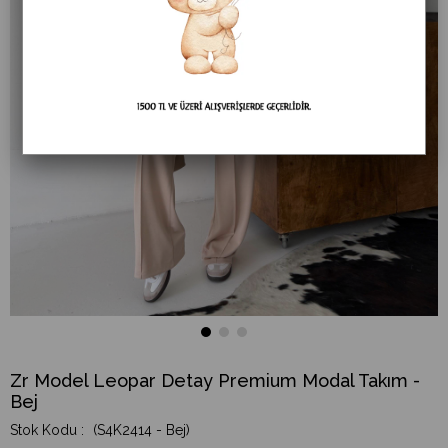
Zr Model Leopar Detay Premium Modal Takım -
Bej
(S4K2414 - Bej)