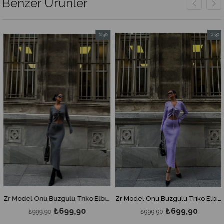
Benzer Ürünler
%30
%30
İndirim
İndirim
rim
%30İndirim
%30İndi
Zr Model Önü Büzgülü Triko Elbise - Gri
Zr Model Önü Büzgülü Triko Elbise - Lila
₺699,90
₺699,90
₺999,90
₺999,90