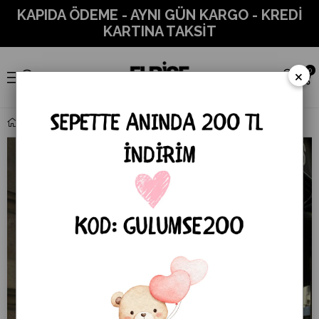
KAPIDA ÖDEME - AYNI GÜN KARGO - KREDİ
KARTINA TAKSİT
×
0
Zr model yaka detay bluz - BEYAZ